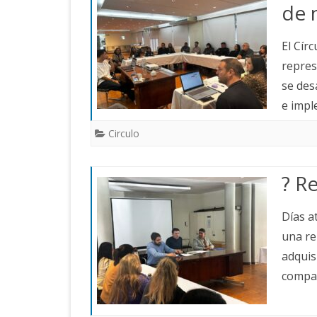
de 
El Cír
repres
se des
e imp
Circulo
? R
Días a
una re
adquis
compa