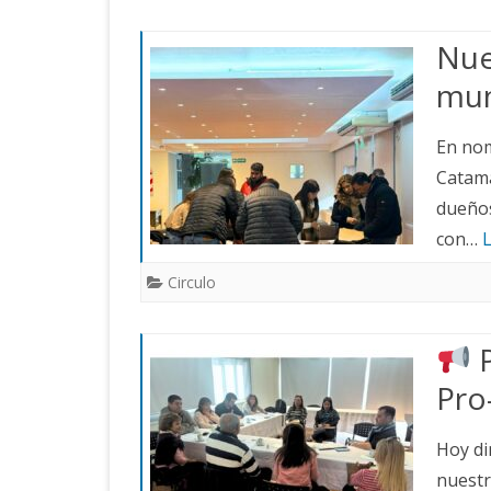
Nue
mun
En nom
Catama
dueños
con…
Circulo
P
Pro
Hoy di
nuestr