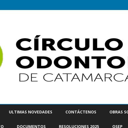
Saltar
contenido
ULTIMAS NOVEDADES
CONTÁCTENOS
OBRAS S
TO
DOCUMENTOS
RESOLUCIONES 2025
OSEP