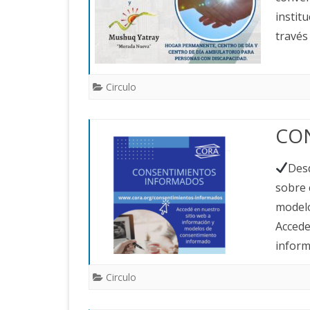
instit
través
Circulo
CO
Desd
sobre 
modelo
Accede
infor
Circulo