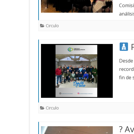
Comisi
anális
Circulo
F
Desde 
record
fin de
Circulo
? A