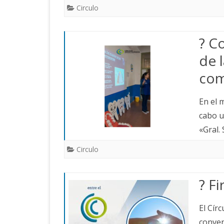
Circulo
? C
de 
com
En el 
cabo u
«Gral.
Circulo
? F
El Cír
conven