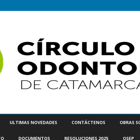
Saltar
contenido
ULTIMAS NOVEDADES
CONTÁCTENOS
OBRAS S
TO
DOCUMENTOS
RESOLUCIONES 2025
OSEP